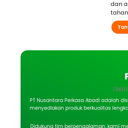
dan a
tahan 
Tan
Dist
PT Nusantara Perkasa Abadi adalah dis
menyediakan produk berkualitas lengk
Didukung tim berpengalaman, kami mel