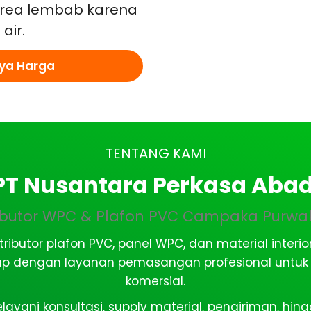
rea lembab karena
air.
ya Harga
TENTANG KAMI
PT Nusantara Perkasa Abad
ributor WPC & Plafon PVC Campaka Purwa
tributor plafon PVC, panel WPC, dan material inter
ap dengan layanan pemasangan profesional untuk ru
komersial.
ayani konsultasi, supply material, pengiriman, hi