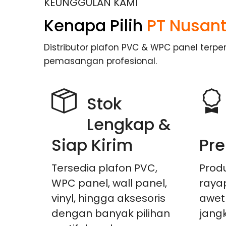
KEUNGGULAN KAMI
Kenapa Pilih
PT Nusant
Distributor plafon PVC & WPC panel terp
pemasangan profesional.
Stok
Lengkap &
Siap Kirim
Pr
Tersedia plafon PVC,
Produ
WPC panel, wall panel,
raya
vinyl, hingga aksesoris
awet
dengan banyak pilihan
jang