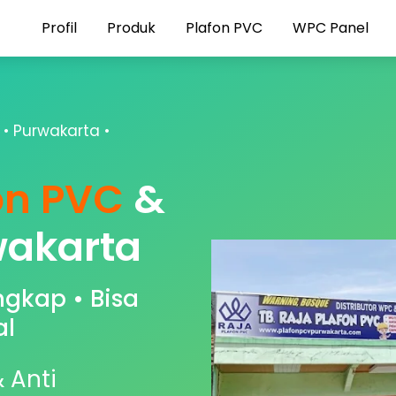
Profil
Produk
Plafon PVC
WPC Panel
 • Purwakarta •
on PVC
&
akarta
ngkap • Bisa
al
 Anti