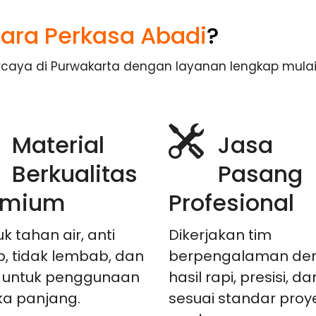
ara Perkasa Abadi
?
ercaya di Purwakarta dengan layanan lengkap mulai
Material
Jasa
Berkualitas
Pasang
emium
Profesional
k tahan air, anti
Dikerjakan tim
p, tidak lembab, dan
berpengalaman de
 untuk penggunaan
hasil rapi, presisi, da
ka panjang.
sesuai standar proy