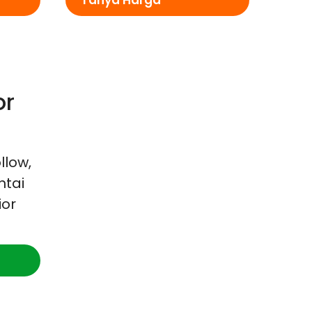
Tanya Harga
or
llow,
ntai
ior