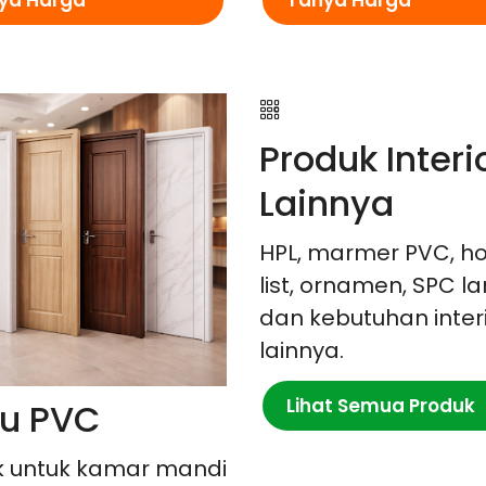
ya Harga
Tanya Harga
Produk Interi
Lainnya
HPL, marmer PVC, ho
list, ornamen, SPC la
dan kebutuhan inter
lainnya.
Lihat Semua Produk
tu PVC
 untuk kamar mandi